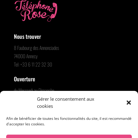
Nous trouver
8 Faubourg des Annonciades
74000 Annecy
Tel: +33 6 11 22 32 30
Ouverture
du Mercredi au Dimanche
23h30 – 05h30
Gérer le consentement aux
cookies
Entrée : 20€ avec 1 consommation
Afin de bénéficier de toutes les fonctionnalités du site, il est recommandé
d'accepter les cookies.
Nous suivre